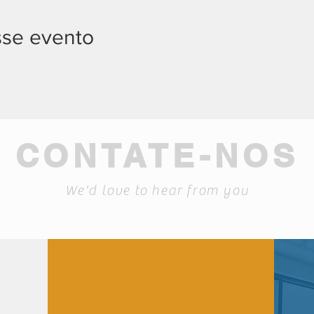
sse evento
CONTATE-NOS
We'd love to hear from you