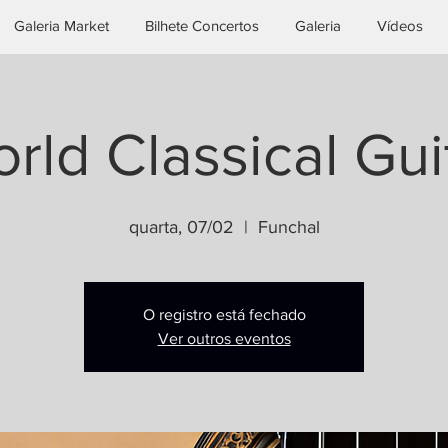
Galeria Market
Bilhete Concertos
Galeria
Vídeos
rld Classical Gui
quarta, 07/02
  |  
Funchal
O registro está fechado
Ver outros eventos