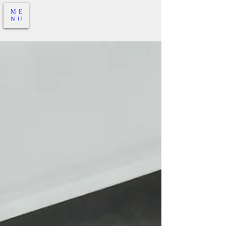
ME
NU