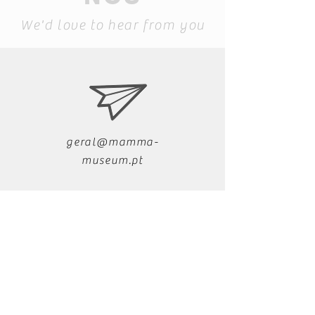
We'd love to hear from you
geral@mamma-
museum.pt
+351 291 721 279