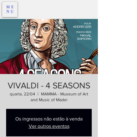
ME
NU
VIVALDI - 4 SEASONS
quarta, 22/04
  |  
MAMMA - Museum of Art
and Music of Madei
Os ingressos não estão à venda
Ver outros eventos