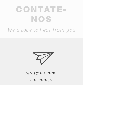
CONTATE-
NOS
We'd love to hear from you
geral@mamma-
museum.pt