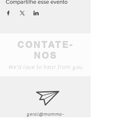
Compartilhe esse evento
CONTATE-
NOS
We'd love to hear from you
geral@mamma-
museum.pt