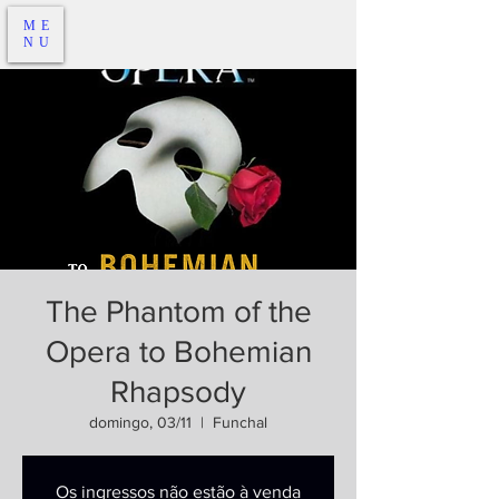
ME
NU
The Phantom of the
Opera to Bohemian
Rhapsody
domingo, 03/11
  |  
Funchal
Os ingressos não estão à venda