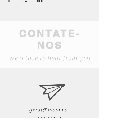
CONTATE-
NOS
We'd love to hear from you
geral@mamma-
museum.pt