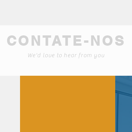
CONTATE-NOS
We'd love to hear from you