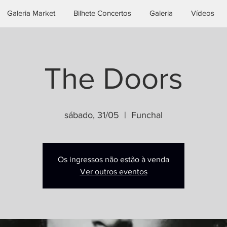
Galeria Market
Bilhete Concertos
Galeria
Vídeos
The Doors
sábado, 31/05
  |  
Funchal
Os ingressos não estão à venda
Ver outros eventos