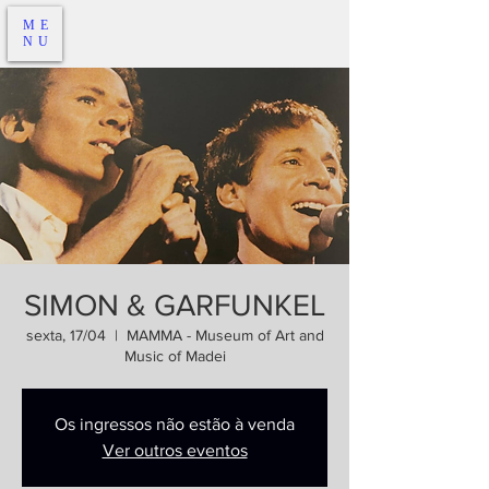
ME
NU
SIMON & GARFUNKEL
sexta, 17/04
  |  
MAMMA - Museum of Art and
Music of Madei
Os ingressos não estão à venda
Ver outros eventos