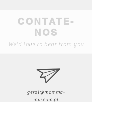
CONTATE-
NOS
We'd love to hear from you
geral@mamma-
museum.pt