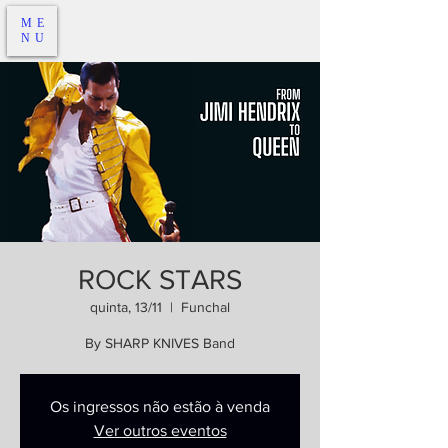
ME
NU
ROCK STARS
quinta, 13/11
  |  
Funchal
By SHARP KNIVES Band
Os ingressos não estão à venda
Ver outros eventos