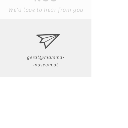
We'd love to hear from you
geral@mamma-
museum.pt
+351 291 721 279