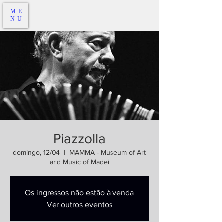
ME
NU
Piazzolla
domingo, 12/04
  |  
MAMMA - Museum of Art
and Music of Madei
Os ingressos não estão à venda
Ver outros eventos