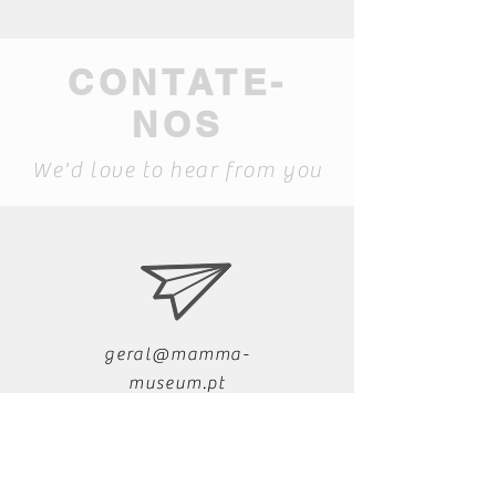
CONTATE-
NOS
We'd love to hear from you
geral@mamma-
museum.pt