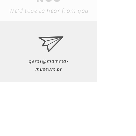
We'd love to hear from you
geral@mamma-
museum.pt
+351 291 721 279