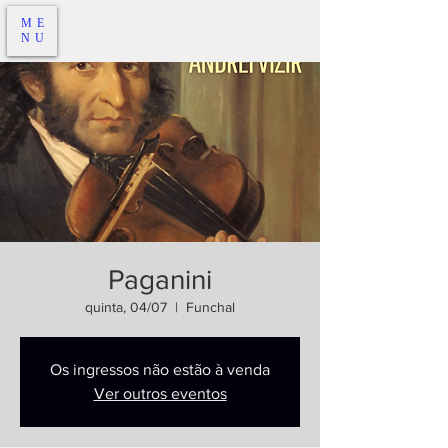
ME
NU
Paganini
quinta, 04/07
  |  
Funchal
Os ingressos não estão à venda
Ver outros eventos