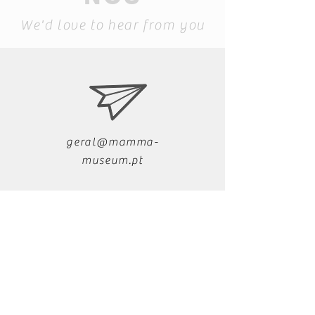
We'd love to hear from you
geral@mamma-
museum.pt
+351 291 721 279