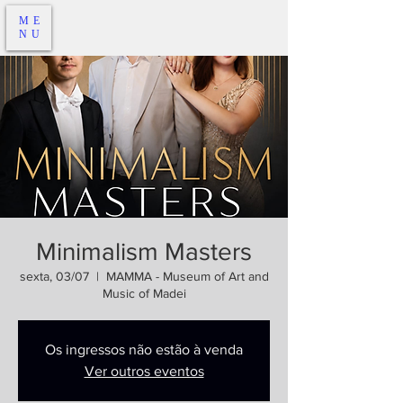
ME
NU
Minimalism Masters
sexta, 03/07
  |  
MAMMA - Museum of Art and
Music of Madei
Os ingressos não estão à venda
Ver outros eventos