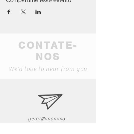
Compartilhe esse evento
CONTATE-
NOS
We'd love to hear from you
geral@mamma-
museum.pt