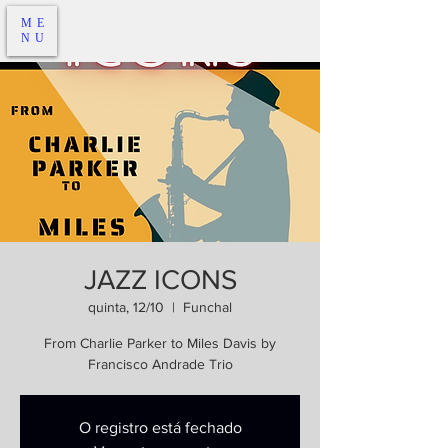
ME
NU
JAZZ ICONS
quinta, 12/10
  |  
Funchal
From Charlie Parker to Miles Davis by
Francisco Andrade Trio
O registro está fechado