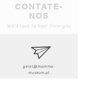
CONTATE-
NOS
We'd love to hear from you
geral@mamma-
museum.pt