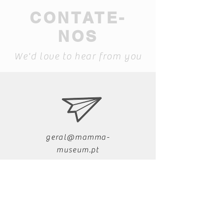
CONTATE-
NOS
We'd love to hear from you
geral@mamma-
museum.pt