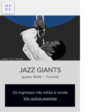
ME
NU
JAZZ GIANTS
quarta, 18/06
  |  
Funchal
Os ingressos não estão à venda
Ver outros eventos