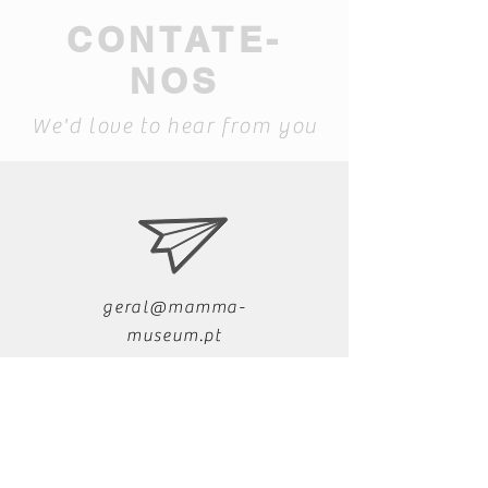
CONTATE-
NOS
We'd love to hear from you
geral@mamma-
museum.pt