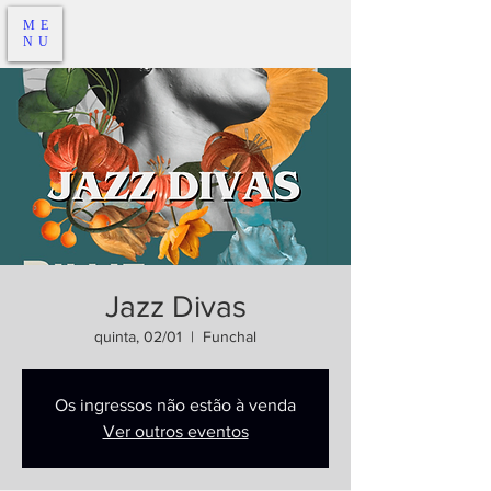
ME
NU
Jazz Divas
quinta, 02/01
  |  
Funchal
Os ingressos não estão à venda
Ver outros eventos