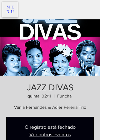
ME
NU
JAZZ DIVAS
quinta, 02/11
  |  
Funchal
Vânia Fernandes & Adler Pereira Trio
O registro está fechado
Ver outros eventos