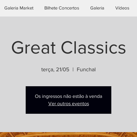
Galeria Market
Bilhete Concertos
Galeria
Vídeos
Great Classics
terça, 21/05
  |  
Funchal
Os ingressos não estão à venda
Ver outros eventos