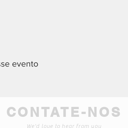
sse evento
CONTATE-NOS
We'd love to hear from you