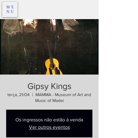
ME
NU
Gipsy Kings
terça, 21/04
  |  
MAMMA - Museum of Art and
Music of Madei
Os ingressos não estão à venda
Ver outros eventos