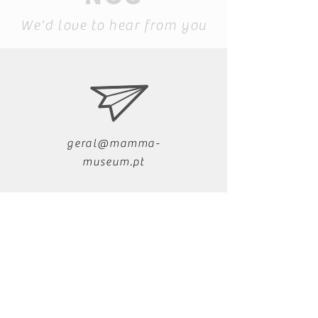
We'd love to hear from you
geral@mamma-
museum.pt
+351 291 721 279