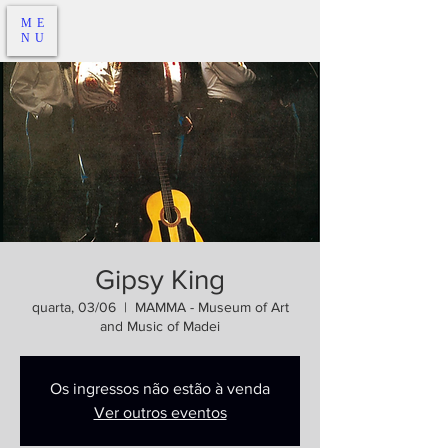
ME
NU
Gipsy King
quarta, 03/06
  |  
MAMMA - Museum of Art
and Music of Madei
Os ingressos não estão à venda
Ver outros eventos