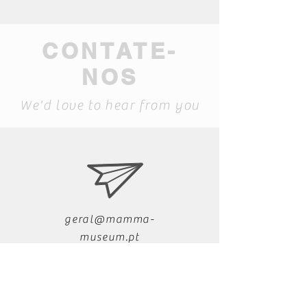
CONTATE-
NOS
We'd love to hear from you
geral@mamma-
museum.pt