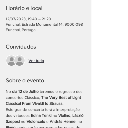
Horário e local
12/07/2023, 19:40 – 21:20
Funchal, Estrada Monumental 14, 9000-098
Funchal, Portugal
Convidados
Ver tudo
Sobre o evento
No 
dia 12 de Julho
 teremos o regresso dos 
concertos Clássico, 
The Very Best of Light 
Classical From Vivaldi to Strauss
.
Este grande concerto terá a interpretação 
dos virtuosos 
Edina Tenki
 no 
Violino
, 
László 
Szepesi
 no 
Violoncelo
 e 
András Hennel
 no 
Piano
, onde serão apresentadas peças de 