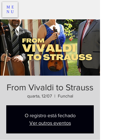
ME
NU
From Vivaldi to Strauss
quarta, 12/07
  |  
Funchal
O registro está fechado
Ver outros eventos