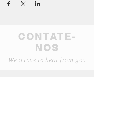
CONTATE-
NOS
We'd love to hear from you
geral@mamma-
museum.pt