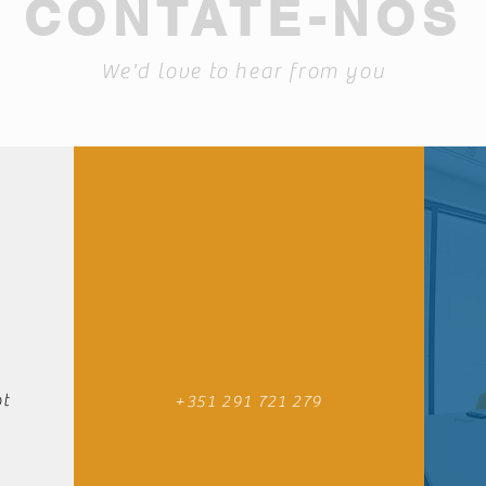
CONTATE-NOS
We'd love to hear from you
t
+351 291 721 279