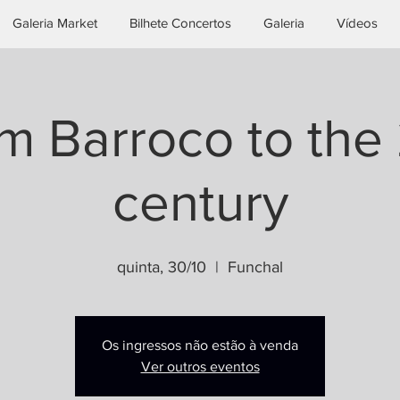
Galeria Market
Bilhete Concertos
Galeria
Vídeos
m Barroco to the 
century
quinta, 30/10
  |  
Funchal
Os ingressos não estão à venda
Ver outros eventos