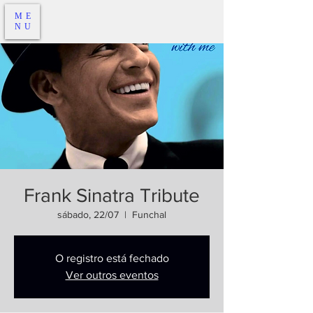
ME
NU
Frank Sinatra Tribute
sábado, 22/07
  |  
Funchal
O registro está fechado
Ver outros eventos