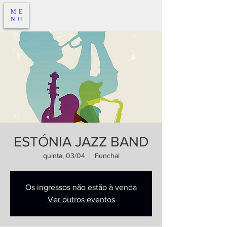
ME
NU
ESTÓNIA JAZZ BAND
quinta, 03/04
  |  
Funchal
Os ingressos não estão à venda
Ver outros eventos