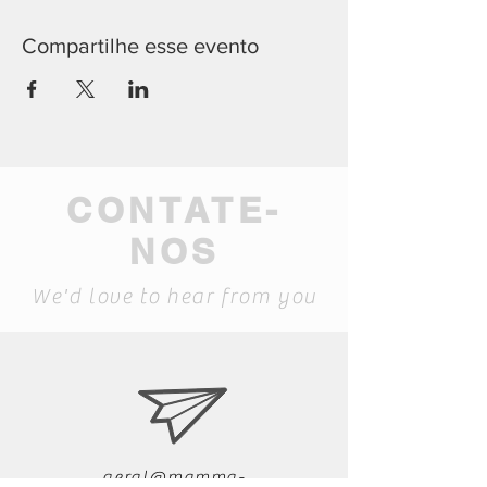
Compartilhe esse evento
CONTATE-
NOS
We'd love to hear from you
geral@mamma-