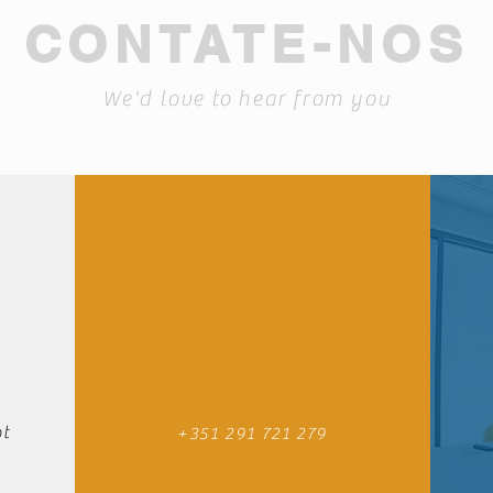
CONTATE-NOS
We'd love to hear from you
t
+351 291 721 279