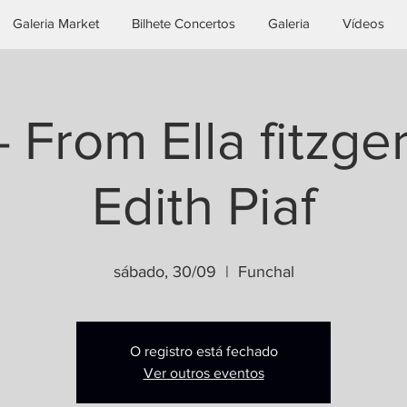
Galeria Market
Bilhete Concertos
Galeria
Vídeos
 From Ella fitzge
Edith Piaf
sábado, 30/09
  |  
Funchal
O registro está fechado
Ver outros eventos