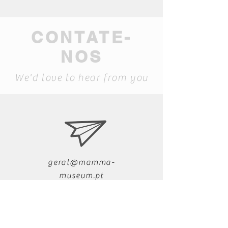
CONTATE-
NOS
We'd love to hear from you
geral@mamma-
museum.pt