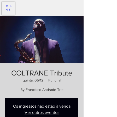
ME
NU
COLTRANE Tribute
quinta, 05/12
  |  
Funchal
By Francisco Andrade Trio
Os ingressos não estão à venda
Ver outros eventos