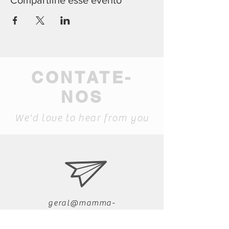
Compartilhe esse evento
CONTATE-
NOS
We'd love to hear from you
geral@mamma-
museum.pt