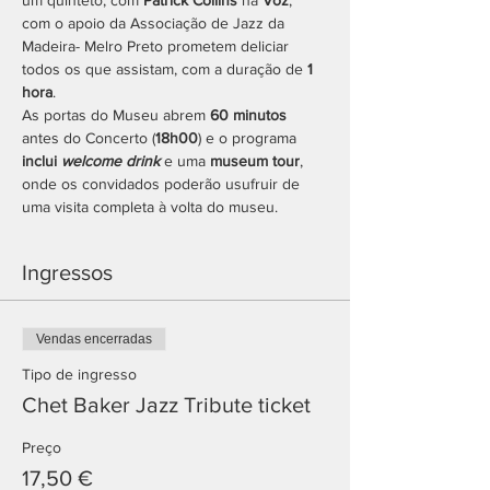
um quinteto, com 
Patrick Collins 
na
 Voz
, 
com o apoio da Associação de Jazz da 
Madeira- Melro Preto prometem deliciar 
todos os que assistam, com a duração de 
1 
hora
.
As portas do Museu abrem 
60 minutos
antes do Concerto (
18h00
) e o programa 
inclui
 welcome drink
e uma 
museum tour
, 
onde os convidados poderão usufruir de 
uma visita completa à volta do museu.
Ingressos
Vendas encerradas
Tipo de ingresso
Chet Baker Jazz Tribute ticket
Preço
17,50 €