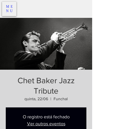
ME
NU
Chet Baker Jazz
Tribute
quinta, 22/06
  |  
Funchal
O registro está fechado
Ver outros eventos