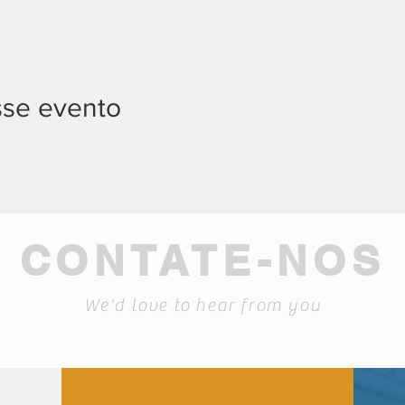
sse evento
CONTATE-NOS
We'd love to hear from you