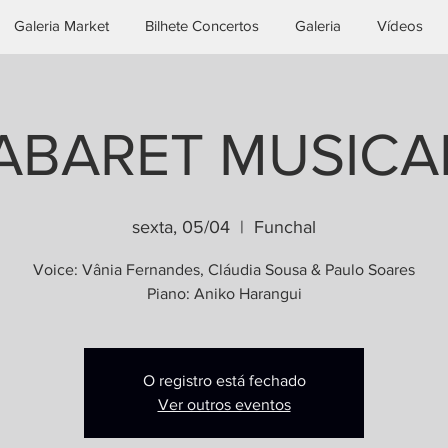
Galeria Market
Bilhete Concertos
Galeria
Vídeos
ABARET MUSICA
sexta, 05/04
  |  
Funchal
Voice: Vânia Fernandes, Cláudia Sousa & Paulo Soares
Piano: Aniko Harangui
O registro está fechado
Ver outros eventos