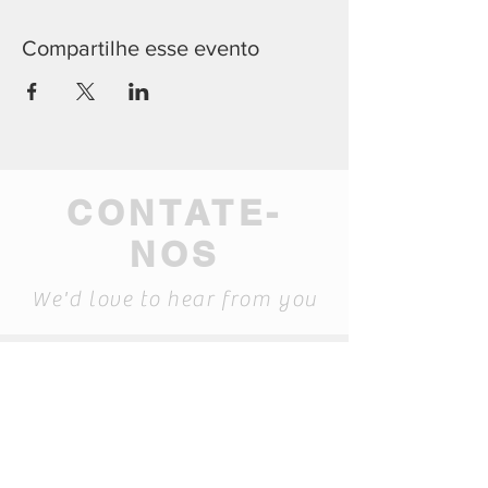
Compartilhe esse evento
CONTATE-
NOS
We'd love to hear from you
geral@mamma-