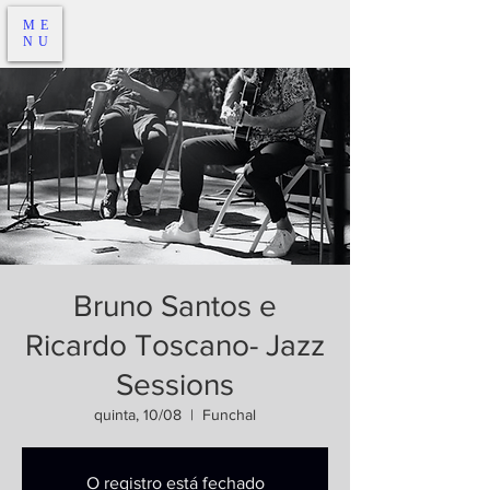
ME
NU
Bruno Santos e
Ricardo Toscano- Jazz
Sessions
quinta, 10/08
  |  
Funchal
O registro está fechado