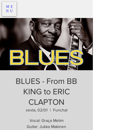
ME
NU
BLUES - From BB
KING to ERIC
CLAPTON
sexta, 02/01
  |  
Funchal
Vocal: Graça Melim
Guitar: Jukka Makinen