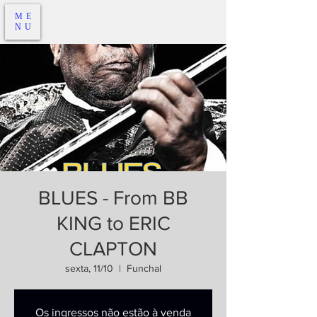
ME
NU
BLUES - From BB
KING to ERIC
CLAPTON
sexta, 11/10
  |  
Funchal
Os ingressos não estão à venda