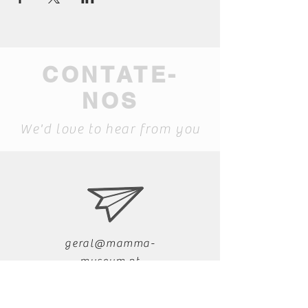
CONTATE-
NOS
We'd love to hear from you
geral@mamma-
museum.pt