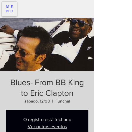
ME
NU
Blues- From BB King
to Eric Clapton
sábado, 12/08
  |  
Funchal
O registro está fechado
Ver outros eventos