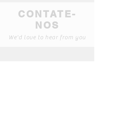
CONTATE-
NOS
We'd love to hear from you
geral@mamma-
museum.pt