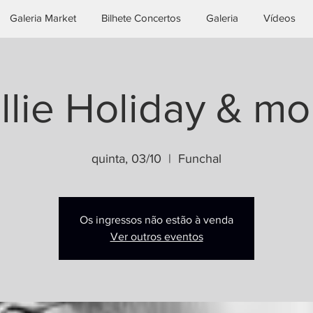
Galeria Market
Bilhete Concertos
Galeria
Vídeos
illie Holiday & mo
quinta, 03/10
  |  
Funchal
Os ingressos não estão à venda
Ver outros eventos