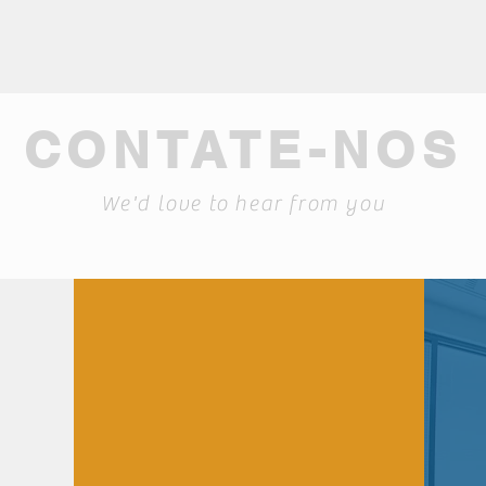
CONTATE-NOS
We'd love to hear from you