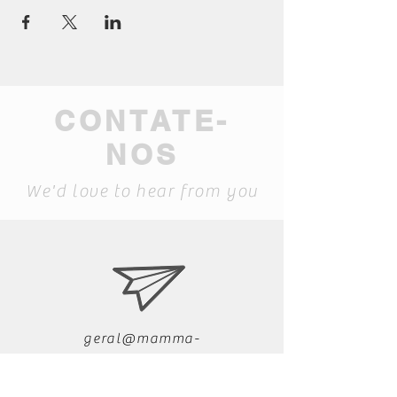
CONTATE-
NOS
We'd love to hear from you
geral@mamma-
museum.pt