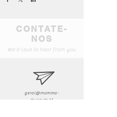
CONTATE-
NOS
We'd love to hear from you
geral@mamma-
museum.pt