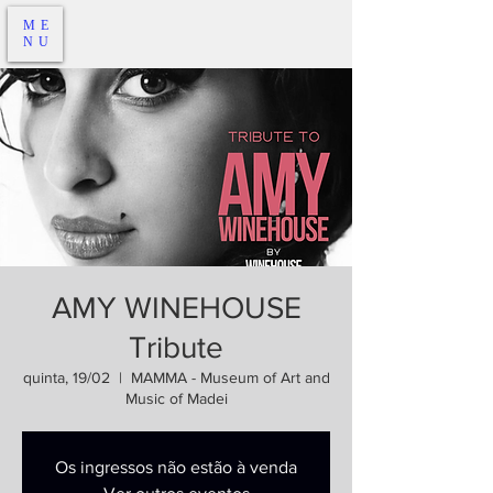
ME
NU
AMY WINEHOUSE
Tribute
quinta, 19/02
  |  
MAMMA - Museum of Art and
Music of Madei
Os ingressos não estão à venda