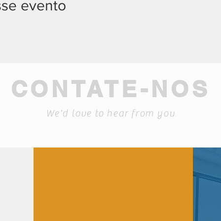
sse evento
CONTATE-NOS
We'd love to hear from you